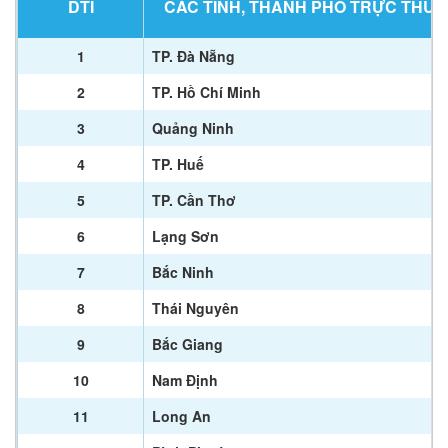
DTI
CÁC TỈNH, THÀNH PHỐ TRỰC THU
1
TP. Đà Nẵng
2
TP. Hồ Chí Minh
3
Quảng Ninh
4
TP. Huế
5
TP. Cần Thơ
6
Lạng Sơn
7
Bắc Ninh
8
Thái Nguyên
9
Bắc Giang
10
Nam Định
11
Long An