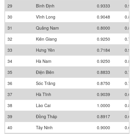
29
Bình Định
0.9333
0.90
30
Vĩnh Long
0.9048
0.80
31
Quảng Nam
0.8000
0.80
32
Kiên Giang
0.9250
0.70
33
Hưng Yên
0.7184
0.90
34
Hà Nam
0.9250
0.80
35
Điện Biên
0.8833
0.70
36
Sóc Trăng
0.8750
0.70
37
Hà Tĩnh
0.9039
0.60
38
Lào Cai
1.0000
0.80
39
Đồng Tháp
0.8917
0.60
40
Tây Ninh
0.9000
0.60