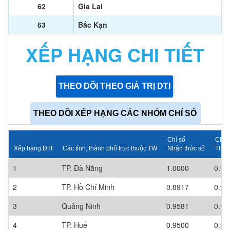
62
Gia Lai
63
Bắc Kạn
XẾP HẠNG CHI TIẾT
THEO DÕI THEO GIÁ TRỊ DTI
THEO DÕI XẾP HẠNG CÁC NHÓM CHỈ SỐ
Chỉ số
Chỉ 
Xếp hạng DTI
Các tỉnh, thành phố trực thuộc TW
Nhận thức số
Thể 
1
TP. Đà Nẵng
1.0000
0.90
2
TP. Hồ Chí Minh
0.8917
0.90
3
Quảng Ninh
0.9581
0.90
4
TP. Huế
0.9500
0.90