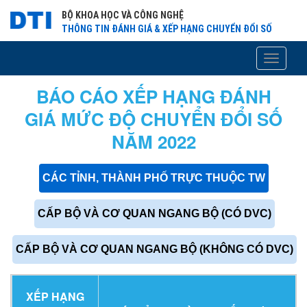
BỘ KHOA HỌC VÀ CÔNG NGHỆ
THÔNG TIN ĐÁNH GIÁ & XẾP HẠNG CHUYỂN ĐỔI SỐ
Toggle
navigati
BÁO CÁO XẾP HẠNG ĐÁNH
GIÁ MỨC ĐỘ CHUYỂN ĐỔI SỐ
NĂM 2022
CÁC TỈNH, THÀNH PHỐ TRỰC THUỘC TW
CẤP BỘ VÀ CƠ QUAN NGANG BỘ (CÓ DVC)
CẤP BỘ VÀ CƠ QUAN NGANG BỘ (KHÔNG CÓ DVC)
XẾP HẠNG