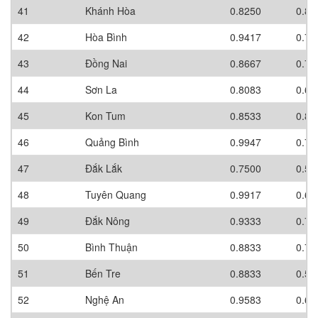
41
Khánh Hòa
0.8250
0.80
42
Hòa Bình
0.9417
0.70
43
Đồng Nai
0.8667
0.70
44
Sơn La
0.8083
0.60
45
Kon Tum
0.8533
0.80
46
Quảng Bình
0.9947
0.70
47
Đắk Lắk
0.7500
0.50
48
Tuyên Quang
0.9917
0.60
49
Đắk Nông
0.9333
0.70
50
Bình Thuận
0.8833
0.70
51
Bến Tre
0.8833
0.50
52
Nghệ An
0.9583
0.60