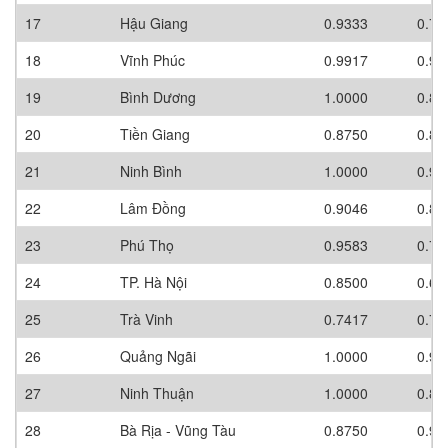
17
Hậu Giang
0.9333
0.70
18
Vĩnh Phúc
0.9917
0.90
19
Bình Dương
1.0000
0.80
20
Tiền Giang
0.8750
0.80
21
Ninh Bình
1.0000
0.90
22
Lâm Đồng
0.9046
0.80
23
Phú Thọ
0.9583
0.70
24
TP. Hà Nội
0.8500
0.60
25
Trà Vinh
0.7417
0.70
26
Quảng Ngãi
1.0000
0.90
27
Ninh Thuận
1.0000
0.80
28
Bà Rịa - Vũng Tàu
0.8750
0.90