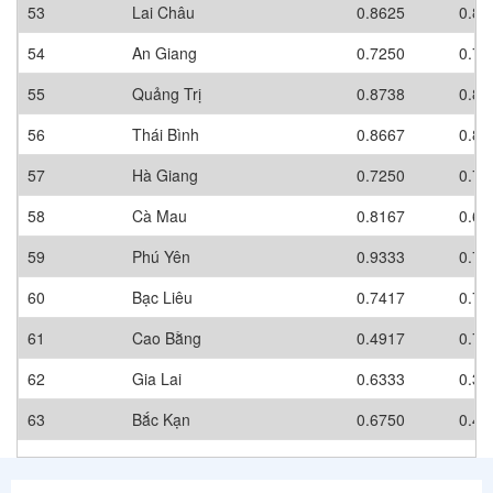
53
Lai Châu
0.8625
0.80
54
An Giang
0.7250
0.70
55
Quảng Trị
0.8738
0.80
56
Thái Bình
0.8667
0.80
57
Hà Giang
0.7250
0.70
58
Cà Mau
0.8167
0.60
59
Phú Yên
0.9333
0.70
60
Bạc Liêu
0.7417
0.70
61
Cao Bằng
0.4917
0.70
62
Gia Lai
0.6333
0.30
63
Bắc Kạn
0.6750
0.40