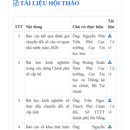
TÀI LIỆU HỘI THẢO
Tài
STT
Nội dung
Chủ trì thực hiện
liệu
1
Báo cáo kết quả đánh giá
Ông Nguyễn Phú
chuyển đổi số của cơ quan
Tiến Phó Cục
Tải
nhà nước năm 2020
trưởng, Cục Tin
về
học hóa
2
Bài học kinh nghiệm
Ông Hoàng Xuân
trong xây dựng Chính phủ
Nam Phó Cục
Tải
số cấp bộ
trưởng, Cục Tin
về
học và Thống kê
tài chính, Bộ Tài
chính
3
Bài học kinh nghiệm về
Ông Trần Ngọc
thúc đẩy chuyển đổi số
Thạch Phó Giám
Tải
cấp tỉnh
đốc, Sở TTTT
về
thành phố Đà Nẵng
4
Báo cáo về khai thác hiệu
Ông Nguyễn