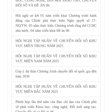
HỌC, CÔNG NGHỆ, ĐỔI MỚI SÁNG TẠO, CHUYỂN
ĐỔI SỐ VÀ ĐỀ ÁN 06
Hội nghị sơ kết 01 năm triển khai Chương trình hành
động của Chính phủ thực hiện Nghị quyết số 57-
NQ/TW, 05 năm thực hiện Chương trình tổng thể CCHC
nhà nước, 04 năm triển khai Đề án 06
HỘI NGHỊ TẬP HUẤN VỀ CHUYỂN ĐỔI SỐ KHU
VỰC MIỀN TRUNG NĂM 2025
HỘI NGHỊ TẬP HUẤN VỀ CHUYỂN ĐỔI SỐ KHU
VỰC MIỀN NAM NĂM 2025
Góp ý dự thảo Chương trình chuyển đổi số quốc gia đến
năm 2030
HỘI NGHỊ TẬP HUẤN VỀ CHUYỂN ĐỔI SỐ KHU
VỰC MIỀN BẮC NĂM 2025
Phiên họp lần thứ năm của Ban chỉ đạo của Chính phủ
về phát triển Khoa học, công nghệ, Đổi mới sáng tạo,
Chuyển đổi số và Đề án 06