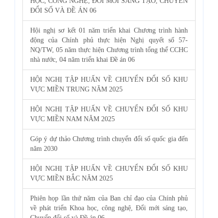
HỌC, CÔNG NGHỆ, ĐỔI MỚI SÁNG TẠO, CHUYỂN
ĐỔI SỐ VÀ ĐỀ ÁN 06
Hội nghị sơ kết 01 năm triển khai Chương trình hành
động của Chính phủ thực hiện Nghị quyết số 57-
NQ/TW, 05 năm thực hiện Chương trình tổng thể CCHC
nhà nước, 04 năm triển khai Đề án 06
HỘI NGHỊ TẬP HUẤN VỀ CHUYỂN ĐỔI SỐ KHU
VỰC MIỀN TRUNG NĂM 2025
HỘI NGHỊ TẬP HUẤN VỀ CHUYỂN ĐỔI SỐ KHU
VỰC MIỀN NAM NĂM 2025
Góp ý dự thảo Chương trình chuyển đổi số quốc gia đến
năm 2030
HỘI NGHỊ TẬP HUẤN VỀ CHUYỂN ĐỔI SỐ KHU
VỰC MIỀN BẮC NĂM 2025
Phiên họp lần thứ năm của Ban chỉ đạo của Chính phủ
về phát triển Khoa học, công nghệ, Đổi mới sáng tạo,
Chuyển đổi số và Đề án 06