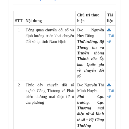
Chủ trì thực
Tài
STT
Nội dung
hiện
liệu
1
Tổng quan chuyển đổi số và
Đ/c Nguyễn
định hướng triển khai chuyển
Huy Dũng
Tải
đổi số tại tỉnh Nam Định
Thứ trưởng, Bộ
về
Thông tin và
Truyền thông
Thành viên Ủy
ban Quốc gia
về chuyển đổi
số
2
Thúc đẩy chuyển đổi số
Đ/c Nguyễn Thị
ngành Công Thương và Phát
Minh Huyền
Tải
triển thương mại điện tử ở
Phó Cục
về
địa phương
trưởng, Cục
Thương mại
điện tử và Kinh
tế số - Bộ Công
Thương