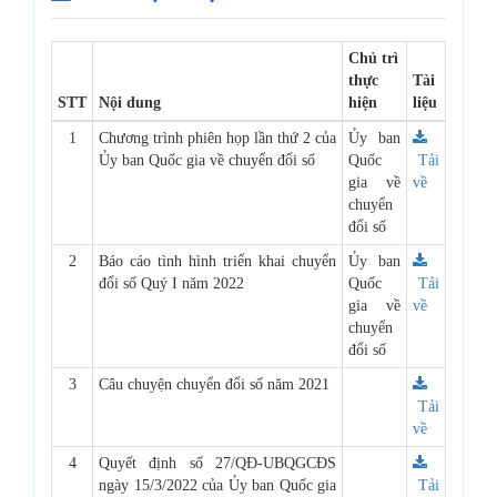
Chủ trì
thực
Tài
STT
Nội dung
hiện
liệu
1
Chương trình phiên họp lần thứ 2 của
Ủy ban
Ủy ban Quốc gia về chuyển đổi số
Quốc
Tải
gia về
về
chuyển
đổi số
2
Báo cáo tình hình triển khai chuyển
Ủy ban
đổi số Quý I năm 2022
Quốc
Tải
gia về
về
chuyển
đổi số
3
Câu chuyện chuyển đổi số năm 2021
Tải
về
4
Quyết định số 27/QĐ-UBQGCĐS
ngày 15/3/2022 của Ủy ban Quốc gia
Tải