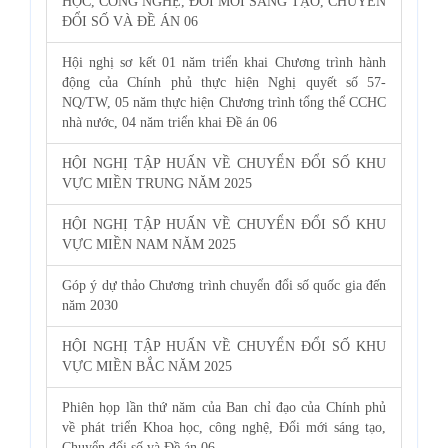
HỌC, CÔNG NGHỆ, ĐỔI MỚI SÁNG TẠO, CHUYỂN
ĐỔI SỐ VÀ ĐỀ ÁN 06
Hội nghị sơ kết 01 năm triển khai Chương trình hành
động của Chính phủ thực hiện Nghị quyết số 57-
NQ/TW, 05 năm thực hiện Chương trình tổng thể CCHC
nhà nước, 04 năm triển khai Đề án 06
HỘI NGHỊ TẬP HUẤN VỀ CHUYỂN ĐỔI SỐ KHU
VỰC MIỀN TRUNG NĂM 2025
HỘI NGHỊ TẬP HUẤN VỀ CHUYỂN ĐỔI SỐ KHU
VỰC MIỀN NAM NĂM 2025
Góp ý dự thảo Chương trình chuyển đổi số quốc gia đến
năm 2030
HỘI NGHỊ TẬP HUẤN VỀ CHUYỂN ĐỔI SỐ KHU
VỰC MIỀN BẮC NĂM 2025
Phiên họp lần thứ năm của Ban chỉ đạo của Chính phủ
về phát triển Khoa học, công nghệ, Đổi mới sáng tạo,
Chuyển đổi số và Đề án 06