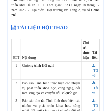
thực hiện Chương trình tổng thể CCHC nhà nước, 04 năm
triển khai Đề án 06. 1. Thời gian: 13h30, ngày 18 tháng 12
năm 2025. 2. Địa điểm: Hội trường lớn Tầng 2, trụ sở Chính
phủ.
TÀI LIỆU HỘI THẢO
Chủ
trì
thực
Tài
STT
Nội dung
hiện
liệu
1
Chương trình Hội nghị
Tải
về
2
Báo cáo Tình hình thực hiện các nhiệm
vụ phát triển khoa học, công nghệ, đổi
Tải
mới sáng tạo và chuyển đổi số quốc gia
về
3
Báo cáo tóm tắt Tình hình thực hiện các
nhiệm vụ phát triển khoa học, công
Tải
nghệ, đổi mới sáng tạo và chuyển đổi số
về