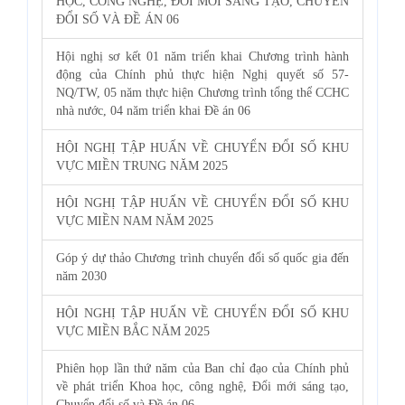
HỌC, CÔNG NGHỆ, ĐỔI MỚI SÁNG TẠO, CHUYỂN
ĐỔI SỐ VÀ ĐỀ ÁN 06
Hội nghị sơ kết 01 năm triển khai Chương trình hành
động của Chính phủ thực hiện Nghị quyết số 57-
NQ/TW, 05 năm thực hiện Chương trình tổng thể CCHC
nhà nước, 04 năm triển khai Đề án 06
HỘI NGHỊ TẬP HUẤN VỀ CHUYỂN ĐỔI SỐ KHU
VỰC MIỀN TRUNG NĂM 2025
HỘI NGHỊ TẬP HUẤN VỀ CHUYỂN ĐỔI SỐ KHU
VỰC MIỀN NAM NĂM 2025
Góp ý dự thảo Chương trình chuyển đổi số quốc gia đến
năm 2030
HỘI NGHỊ TẬP HUẤN VỀ CHUYỂN ĐỔI SỐ KHU
VỰC MIỀN BẮC NĂM 2025
Phiên họp lần thứ năm của Ban chỉ đạo của Chính phủ
về phát triển Khoa học, công nghệ, Đổi mới sáng tạo,
Chuyển đổi số và Đề án 06