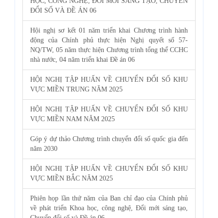
HỌC, CÔNG NGHỆ, ĐỔI MỚI SÁNG TẠO, CHUYỂN
ĐỔI SỐ VÀ ĐỀ ÁN 06
Hội nghị sơ kết 01 năm triển khai Chương trình hành
động của Chính phủ thực hiện Nghị quyết số 57-
NQ/TW, 05 năm thực hiện Chương trình tổng thể CCHC
nhà nước, 04 năm triển khai Đề án 06
HỘI NGHỊ TẬP HUẤN VỀ CHUYỂN ĐỔI SỐ KHU
VỰC MIỀN TRUNG NĂM 2025
HỘI NGHỊ TẬP HUẤN VỀ CHUYỂN ĐỔI SỐ KHU
VỰC MIỀN NAM NĂM 2025
Góp ý dự thảo Chương trình chuyển đổi số quốc gia đến
năm 2030
HỘI NGHỊ TẬP HUẤN VỀ CHUYỂN ĐỔI SỐ KHU
VỰC MIỀN BẮC NĂM 2025
Phiên họp lần thứ năm của Ban chỉ đạo của Chính phủ
về phát triển Khoa học, công nghệ, Đổi mới sáng tạo,
Chuyển đổi số và Đề án 06