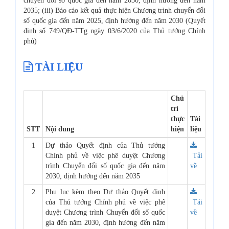
chuyển đổi số quốc gia đến năm 2030, định hướng đến năm
2035; (iii) Báo cáo kết quả thực hiện Chương trình chuyển đổi
số quốc gia đến năm 2025, định hướng đến năm 2030 (Quyết
định số 749/QĐ-TTg ngày 03/6/2020 của Thủ tướng Chính
phủ)
TÀI LIỆU
Chủ
trì
thực
Tài
STT
Nội dung
hiện
liệu
1
Dự thảo Quyết định của Thủ tướng
Chính phủ về việc phê duyệt Chương
Tải
trình Chuyển đổi số quốc gia đến năm
về
2030, định hướng đến năm 2035
2
Phụ lục kèm theo Dự thảo Quyết định
của Thủ tướng Chính phủ về việc phê
Tải
duyệt Chương trình Chuyển đổi số quốc
về
gia đến năm 2030, định hướng đến năm