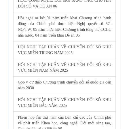
HỌC, CÔNG NGHỆ, ĐỔI MỚI SÁNG TẠO, CHUYỂN
ĐỔI SỐ VÀ ĐỀ ÁN 06
Hội nghị sơ kết 01 năm triển khai Chương trình hành
động của Chính phủ thực hiện Nghị quyết số 57-
NQ/TW, 05 năm thực hiện Chương trình tổng thể CCHC
nhà nước, 04 năm triển khai Đề án 06
HỘI NGHỊ TẬP HUẤN VỀ CHUYỂN ĐỔI SỐ KHU
VỰC MIỀN TRUNG NĂM 2025
HỘI NGHỊ TẬP HUẤN VỀ CHUYỂN ĐỔI SỐ KHU
VỰC MIỀN NAM NĂM 2025
Góp ý dự thảo Chương trình chuyển đổi số quốc gia đến
năm 2030
HỘI NGHỊ TẬP HUẤN VỀ CHUYỂN ĐỔI SỐ KHU
VỰC MIỀN BẮC NĂM 2025
Phiên họp lần thứ năm của Ban chỉ đạo của Chính phủ
về phát triển Khoa học, công nghệ, Đổi mới sáng tạo,
Chuyển đổi số và Đề án 06