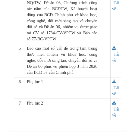
NQ/TW, Đề án 06, Chương trình công
Tải
tác năm của BCĐTW, Kế hoạch hoạt
về
động của BCĐ Chính phủ về khoa học,
công nghệ, đổi mới sáng tạo và chuyển
đổi số và Đề án 06, nhiệm vụ được giao
tại CV số 1734-CV/VPTW và Báo cáo
số 77-BC-VPTW
5
Báo cáo một số vấn đề trọng tâm trong
thực hiện nhiệm vụ khoa học, công
Tải
nghệ, đổi mới sáng tạo, chuyển đổi số và
về
Đề án 06 phục vụ phiên họp 3 năm 2026
của BCĐ 57 của Chính phủ
6
Phụ lục 1
Tải
về
7
Phụ lục 2
Tải
về