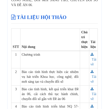
CÔNG NGHỆ, ĐỔI MỚI SÁNG TẠO, CHUYỂN ĐỔI SỐ
VÀ ĐỀ ÁN 06.
TÀI LIỆU HỘI THẢO
Chủ
trì
thực
Tài
STT
Nội dung
hiện
liệu
1
Chương trình
Tải
về
2
Báo cáo tình hình thực hiện các nhiệm
vụ hát triển Khoa học, công nghệ, đổi
Tải
mới sáng tạo và chuyển đổi số
về
3
Báo cáo tình hình, kết quả triển khai Đề
án 06, cải cách thủ tục hành chính,
Tải
chuyển đổi số gắn với Đề án 06
về
4
Báo cáo tình hình triển khai NQ 57-